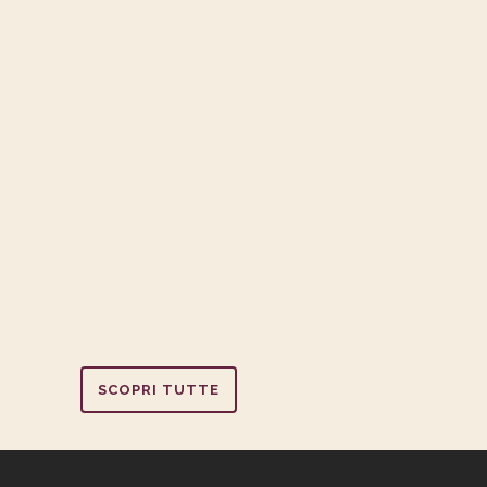
...
INFORMAZIONE CATTOLICA:
“ELENA CHUGUNOVA E QUELLE
ICONE CHE RAPPRESENTANO
TUTTA LA DEVOZIONE DEL
POPOLO RUSSO”
...
SCOPRI TUTTE