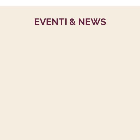
EVENTI & NEWS
DIARIO DI UNA PANDEMIA DI
DOMENICO SCILIPOTI ISGRÒ,
BRUNO VOLPE E GIULIO TARRO
...
DONAZIONE ICONA DELLA
MADONNA DI VLADIMIR ALLA
FONDAZIONE MIGRANTES