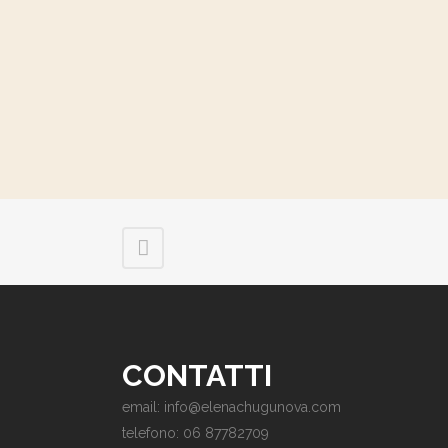
CONTATTI
email: info@elenachugunova.com
telefono: 06 87782709