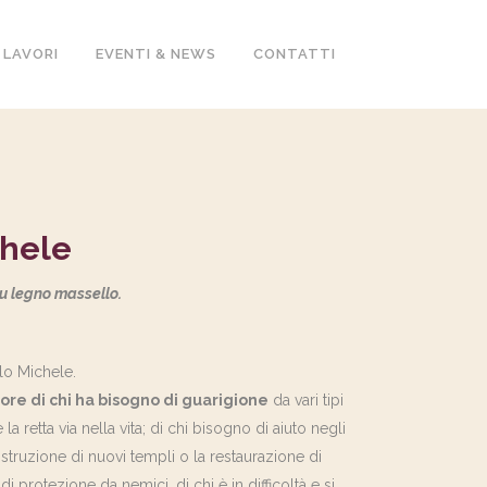
 LAVORI
EVENTI & NEWS
CONTATTI
chele
su legno massello.
elo Michele.
ore di chi ha bisogno di guarigione
da vari tipi
la retta via nella vita; di chi bisogno di aiuto negli
a costruzione di nuovi templi o la restaurazione di
 di protezione da nemici, di chi è in difficoltà e si