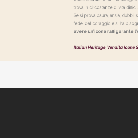
trova in circostanze di vita difficili
Se si prova paura, ansia, dubbi, 
fede, del coraggio e si ha bisog
avere un’icona raffigurante l
Italian Heritage, Vendita Icone