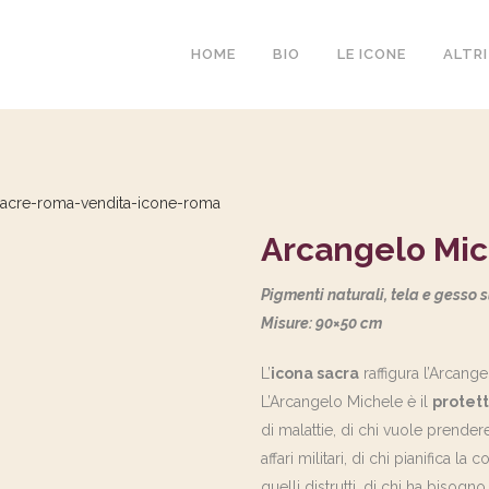
HOME
BIO
LE ICONE
ALTRI
Arcangelo Mi
Pigmenti naturali, tela e gesso 
Misure: 90×50 cm
L’
icona sacra
raffigura l’Arcang
L’Arcangelo Michele è il
protett
di malattie, di chi vuole prendere 
affari militari, di chi pianifica l
quelli distrutti, di chi ha bisogno